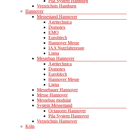
Pila System Hamburg
Verzeichnis Hamburg
Hannover
Messestand Hannover
Agritechnica
Domotex
EMO
Euroblech
Hannover Messe
IAA Nutzfahrzeuge
Ligna
Messebau Hannover
Agritechnica
Domotex
Euroblech
Hannover Messe
Ligna
Messebauer Hannover
Messe Hannover
Messebau modular
System Messestand
Octanorm Hannover
Pila System Hannover
Verzeichnis Hannover
Köln