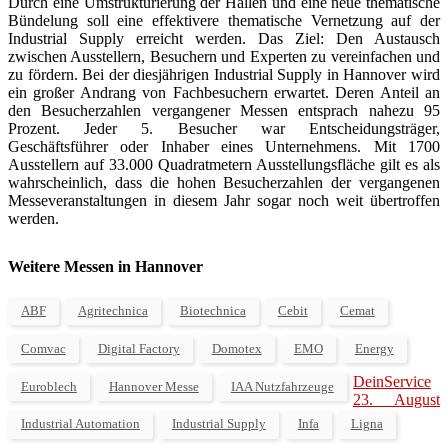
Durch eine Umstrukturierung der Hallen und eine neue thematische
Bündelung soll eine effektivere thematische Vernetzung auf der
Industrial Supply erreicht werden. Das Ziel: Den Austausch
zwischen Ausstellern, Besuchern und Experten zu vereinfachen und
zu fördern. Bei der diesjährigen Industrial Supply in Hannover wird
ein großer Andrang von Fachbesuchern erwartet. Deren Anteil an
den Besucherzahlen vergangener Messen entsprach nahezu 95
Prozent. Jeder 5. Besucher war Entscheidungsträger,
Geschäftsführer oder Inhaber eines Unternehmens. Mit 1700
Ausstellern auf 33.000 Quadratmetern Ausstellungsfläche gilt es als
wahrscheinlich, dass die hohen Besucherzahlen der vergangenen
Messeveranstaltungen in diesem Jahr sogar noch weit übertroffen
werden.
Weitere Messen in Hannover
ABF
Agritechnica
Biotechnica
Cebit
Cemat
Comvac
Digital Factory
Domotex
EMO
Energy
DeinService
Euroblech
Hannover Messe
IAA Nutzfahrzeuge
23. August
Industrial Automation
Industrial Supply
Infa
Ligna