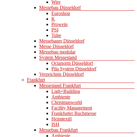
Wire
Messebau Düsseldorf
Euroshop
K
Prowein
PSI
Tube
Messebauer Düsseldorf
Messe Düsseldorf
Messebau modular
System Messestand
Octanorm Düsseldorf
Pila System Düsseldorf
Verzeichnis Düsseldorf
Frankfurt
Messestand Frankfurt
Ligh+Building
Ambiente
Christmasworld
Facility Management
Frankfurter Buchmesse
Heimtextil
ISH
Messebau Frankfurt
Ambiente