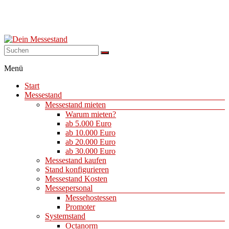
Dein
Menü
Messestand
Start
Messebau
Messestand
&
Messestand mieten
Messestände
Warum mieten?
für
ab 5.000 Euro
Ihren
ab 10.000 Euro
Messeauftritt.
ab 20.000 Euro
ab 30.000 Euro
Messestand kaufen
Stand konfigurieren
Messestand Kosten
Messepersonal
Messehostessen
Promoter
Systemstand
Octanorm