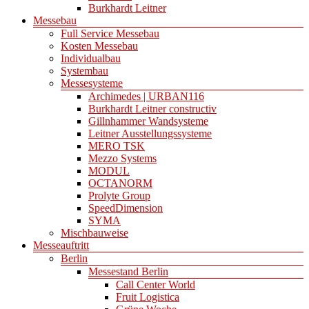
Burkhardt Leitner
Messebau
Full Service Messebau
Kosten Messebau
Individualbau
Systembau
Messesysteme
Archimedes | URBAN116
Burkhardt Leitner constructiv
Gillnhammer Wandsysteme
Leitner Ausstellungssysteme
MERO TSK
Mezzo Systems
MODUL
OCTANORM
Prolyte Group
SpeedDimension
SYMA
Mischbauweise
Messeauftritt
Berlin
Messestand Berlin
Call Center World
Fruit Logistica