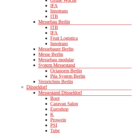
Grüne Woche
IFA
Innotrans
ITB
Messebau Berlin
ITB
IFA
Fruit Logistica
Innotrans
Messebauer Berlin
Messe Berlin
Messebau modular
System Messestand
Octanorm Berlin
Pila System Berlin
Verzeichnis Berlin
Düsseldorf
Messestand Düsseldorf
Boot
Caravan Salon
Euroshop
K
Prowein
PSI
Tube