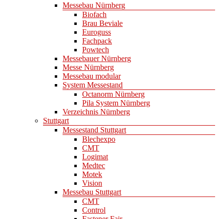
Messebau Nürnberg
Biofach
Brau Beviale
Euroguss
Fachpack
Powtech
Messebauer Nürnberg
Messe Nürnberg
Messebau modular
System Messestand
Octanorm Nürnberg
Pila System Nürnberg
Verzeichnis Nürnberg
Stuttgart
Messestand Stuttgart
Blechexpo
CMT
Logimat
Medtec
Motek
Vision
Messebau Stuttgart
CMT
Control
Fastener Fair