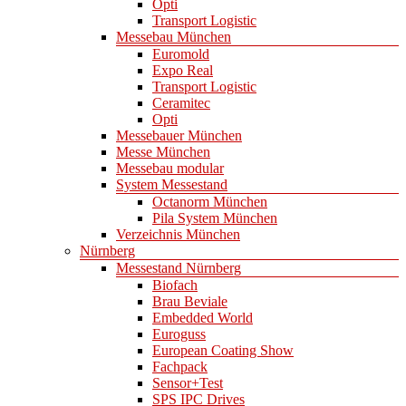
Opti
Transport Logistic
Messebau München
Euromold
Expo Real
Transport Logistic
Ceramitec
Opti
Messebauer München
Messe München
Messebau modular
System Messestand
Octanorm München
Pila System München
Verzeichnis München
Nürnberg
Messestand Nürnberg
Biofach
Brau Beviale
Embedded World
Euroguss
European Coating Show
Fachpack
Sensor+Test
SPS IPC Drives