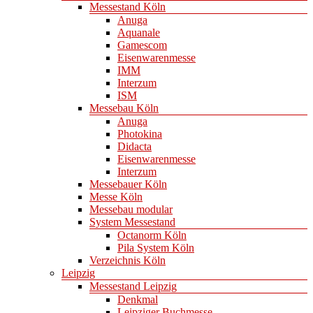
Messestand Köln
Anuga
Aquanale
Gamescom
Eisenwarenmesse
IMM
Interzum
ISM
Messebau Köln
Anuga
Photokina
Didacta
Eisenwarenmesse
Interzum
Messebauer Köln
Messe Köln
Messebau modular
System Messestand
Octanorm Köln
Pila System Köln
Verzeichnis Köln
Leipzig
Messestand Leipzig
Denkmal
Leipziger Buchmesse