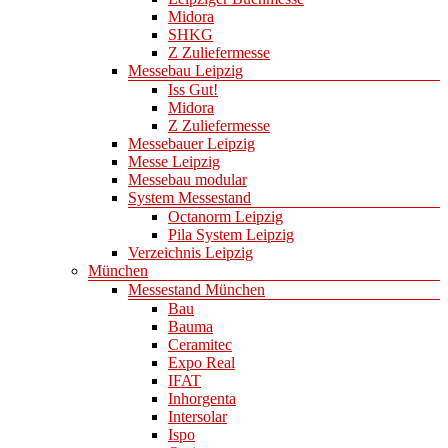
Midora
SHKG
Z Zuliefermesse
Messebau Leipzig
Iss Gut!
Midora
Z Zuliefermesse
Messebauer Leipzig
Messe Leipzig
Messebau modular
System Messestand
Octanorm Leipzig
Pila System Leipzig
Verzeichnis Leipzig
München
Messestand München
Bau
Bauma
Ceramitec
Expo Real
IFAT
Inhorgenta
Intersolar
Ispo