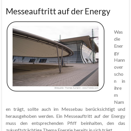
Messeauftritt auf der Energy
Was
die
Ener
gy
Hann
over
scho
n in
ihre
m
Nam
en trägt, sollte auch im Messebau berücksichtigt und
herausgehoben werden. Ein Messeauftritt auf der Energy
muss den entsprechenden Pfiff beinhalten, den das
zukunftsträchtige Thema Energie bereits in sich trägt.