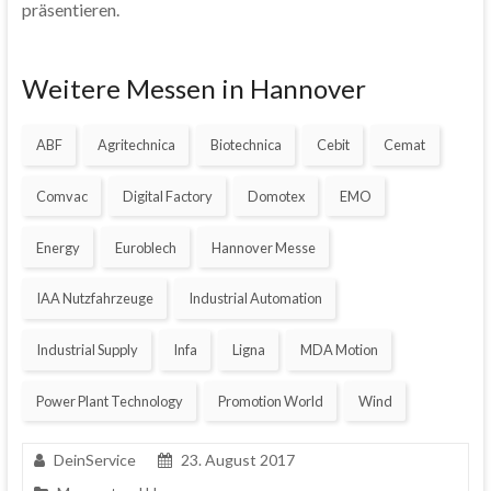
präsentieren.
Weitere Messen in Hannover
ABF
Agritechnica
Biotechnica
Cebit
Cemat
Comvac
Digital Factory
Domotex
EMO
Energy
Euroblech
Hannover Messe
IAA Nutzfahrzeuge
Industrial Automation
Industrial Supply
Infa
Ligna
MDA Motion
Power Plant Technology
Promotion World
Wind
DeinService
23. August 2017