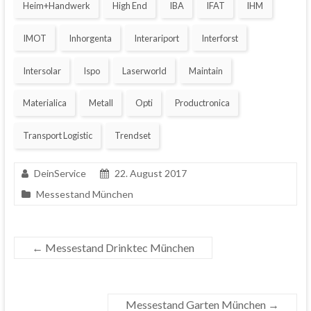
Heim+Handwerk
High End
IBA
IFAT
IHM
IMOT
Inhorgenta
Interariport
Interforst
Intersolar
Ispo
Laserworld
Maintain
Materialica
Metall
Opti
Productronica
Transport Logistic
Trendset
DeinService
22. August 2017
Messestand München
←
Messestand Drinktec München
Messestand Garten München
→