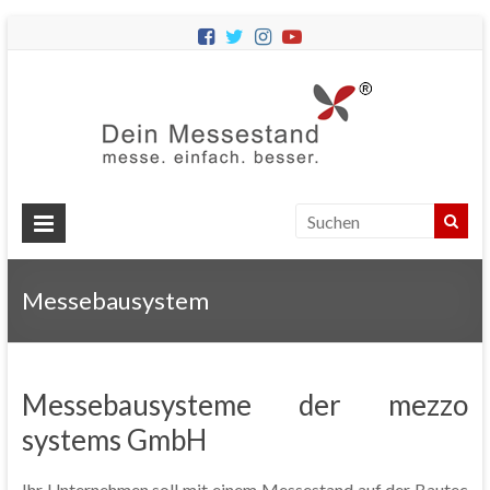
Dein
Messes
Messebau
&
Messestände
für
Ihren
Messebausystem
Messeauftritt.
Messebausysteme der mezzo
systems GmbH
Ihr Unternehmen soll mit einem Messestand auf der Bautec