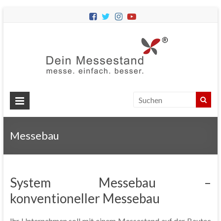
Dein
Messes
Messebau
&
Messestände
für
Ihren
Messebau
Messeauftritt.
System Messebau –
konventioneller Messebau
Ihr Unternehmen soll mit einem Messestand auf der Bautec