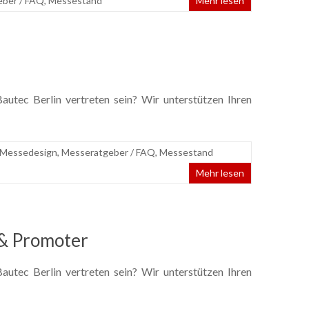
ber / FAQ
,
Messestand
Mehr lesen
utec Berlin vertreten sein? Wir unterstützen Ihren
Messedesign
,
Messeratgeber / FAQ
,
Messestand
Mehr lesen
& Promoter
utec Berlin vertreten sein? Wir unterstützen Ihren