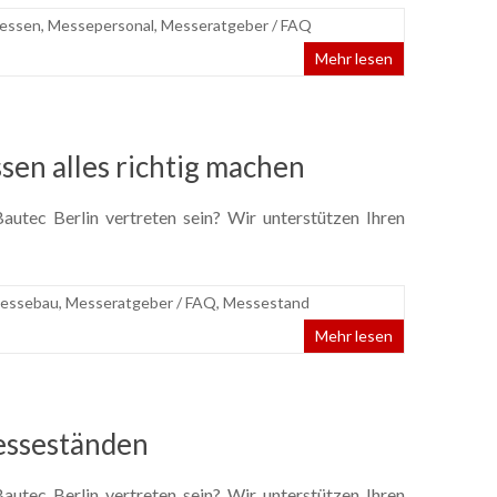
essen
,
Messepersonal
,
Messeratgeber / FAQ
Mehr lesen
sen alles richtig machen
utec Berlin vertreten sein? Wir unterstützen Ihren
essebau
,
Messeratgeber / FAQ
,
Messestand
Mehr lesen
esseständen
utec Berlin vertreten sein? Wir unterstützen Ihren