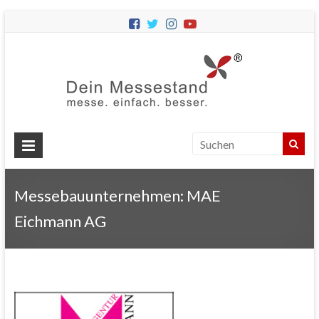
Dein
Messes
Messebau
&
Messestände
für
Ihren
Messebauunternehmen: MAE
Messeauftritt.
Eichmann AG