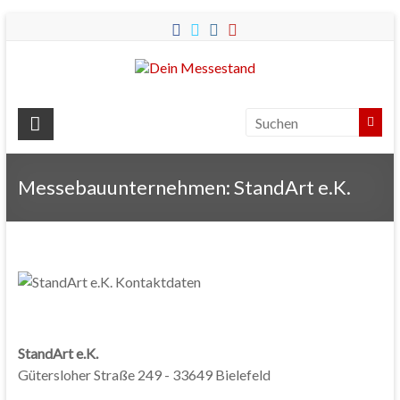
Dein
Messestand
Messebau
&
Messebauunternehmen: StandArt e.K.
Messestände
für
Ihren
Messeauftritt.
StandArt e.K.
Gütersloher Straße 249 - 33649 Bielefeld