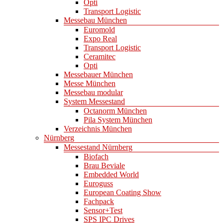
Opti
Transport Logistic
Messebau München
Euromold
Expo Real
Transport Logistic
Ceramitec
Opti
Messebauer München
Messe München
Messebau modular
System Messestand
Octanorm München
Pila System München
Verzeichnis München
Nürnberg
Messestand Nürnberg
Biofach
Brau Beviale
Embedded World
Euroguss
European Coating Show
Fachpack
Sensor+Test
SPS IPC Drives