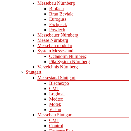
Messebau Nürnberg
Biofach
Brau Beviale
Euroguss
Fachpack
Powtech
Messebauer Nürnberg
Messe Nürnberg
Messebau modular
System Messestand
Octanorm Nürnberg
Pila System Nürnberg
Verzeichnis Nürnberg
Stuttgart
Messestand Stuttgart
Blechexpo
CMT
Logimat
Medtec
Motek
Vision
Messebau Stuttgart
CMT
Control
Fastener Fair