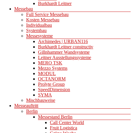
Burkhardt Leitner
Messebau
Full Service Messebau
Kosten Messebau
Individualbau
Systembau
Messesysteme
Archimedes | URBAN116
Burkhardt Leitner constructiv
Gillnhammer Wandsysteme
Leitner Ausstellungssysteme
MERO TSK
Mezzo Systems
MODUL
OCTANORM
Prolyte Group
SpeedDimension
SYMA
Mischbauweise
Messeauftritt
Berlin
Messestand Berlin
Call Center World
Fruit Logistica