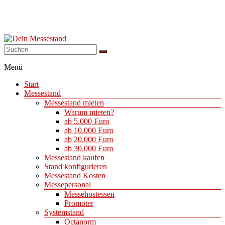
Dein
Menü
Messestand
Start
Messebau
Messestand
&
Messestand mieten
Messestände
Warum mieten?
für
ab 5.000 Euro
Ihren
ab 10.000 Euro
Messeauftritt.
ab 20.000 Euro
ab 30.000 Euro
Messestand kaufen
Stand konfigurieren
Messestand Kosten
Messepersonal
Messehostessen
Promoter
Systemstand
Octanorm