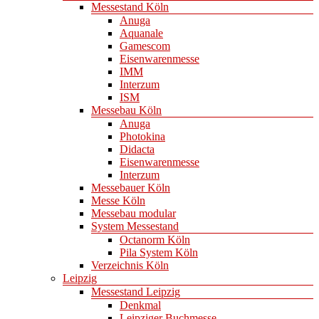
Messestand Köln
Anuga
Aquanale
Gamescom
Eisenwarenmesse
IMM
Interzum
ISM
Messebau Köln
Anuga
Photokina
Didacta
Eisenwarenmesse
Interzum
Messebauer Köln
Messe Köln
Messebau modular
System Messestand
Octanorm Köln
Pila System Köln
Verzeichnis Köln
Leipzig
Messestand Leipzig
Denkmal
Leipziger Buchmesse