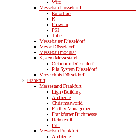
Wire
Messebau Düsseldorf
Euroshop
K
Prowein
PSI
Tube
Messebauer Düsseldorf
Messe Düsseldorf
Messebau modular
System Messestand
Octanorm Düsseldorf
Pila System Düsseldorf
Verzeichnis Düsseldorf
Frankfurt
Messestand Frankfurt
Ligh+Building
Ambiente
Christmasworld
Facility Management
Frankfurter Buchmesse
Heimtextil
ISH
Messebau Frankfurt
Ambiente