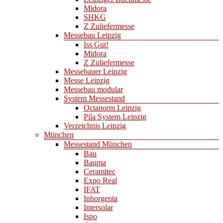
Midora
SHKG
Z Zuliefermesse
Messebau Leipzig
Iss Gut!
Midora
Z Zuliefermesse
Messebauer Leipzig
Messe Leipzig
Messebau modular
System Messestand
Octanorm Leipzig
Pila System Leipzig
Verzeichnis Leipzig
München
Messestand München
Bau
Bauma
Ceramitec
Expo Real
IFAT
Inhorgenta
Intersolar
Ispo