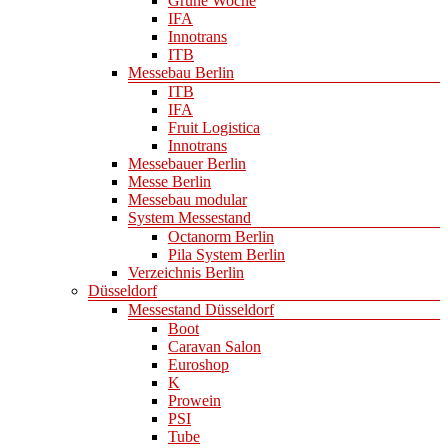
Grüne Woche
IFA
Innotrans
ITB
Messebau Berlin
ITB
IFA
Fruit Logistica
Innotrans
Messebauer Berlin
Messe Berlin
Messebau modular
System Messestand
Octanorm Berlin
Pila System Berlin
Verzeichnis Berlin
Düsseldorf
Messestand Düsseldorf
Boot
Caravan Salon
Euroshop
K
Prowein
PSI
Tube