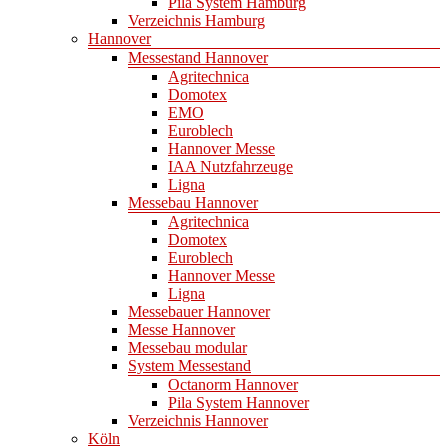
Pila System Hamburg
Verzeichnis Hamburg
Hannover
Messestand Hannover
Agritechnica
Domotex
EMO
Euroblech
Hannover Messe
IAA Nutzfahrzeuge
Ligna
Messebau Hannover
Agritechnica
Domotex
Euroblech
Hannover Messe
Ligna
Messebauer Hannover
Messe Hannover
Messebau modular
System Messestand
Octanorm Hannover
Pila System Hannover
Verzeichnis Hannover
Köln