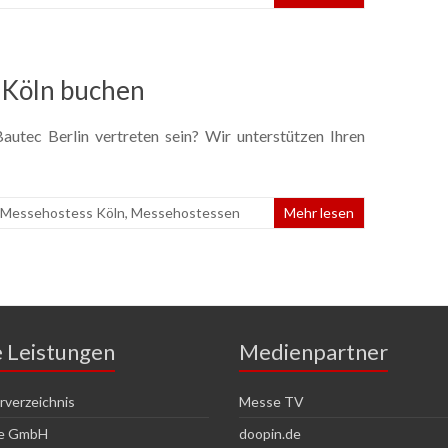
 Köln buchen
utec Berlin vertreten sein? Wir unterstützen Ihren
Messehostess Köln
,
Messehostessen
Mehr lesen
e Leistungen
Medienpartner
verzeichnis
Messe TV
ce GmbH
doopin.de