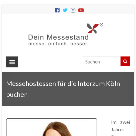
Dein
Messes
Messebau
&
Messestände
für
Ihren
Messehostessen für die Interzum Köln
Messeauftritt.
buchen
Im zwei
Jahres