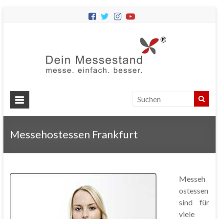
Dein
Messes
Messebau
&
Messestände
für
Ihren
Messehostessen Frankfurt
Messeauftritt.
Messeh
ostessen
sind für
viele