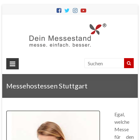
Dein
Messes
Messebau
&
Messestände
für
Ihren
Messehostessen Stuttgart
Messeauftritt.
Egal,
welche
Messe
für den