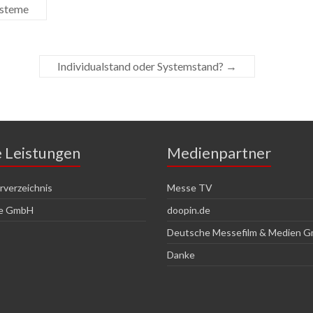
ysteme
Individualstand oder Systemstand?
→
e Leistungen
Medienpartner
verzeichnis
Messe TV
ce GmbH
doopin.de
Deutsche Messefilm & Medien 
Danke