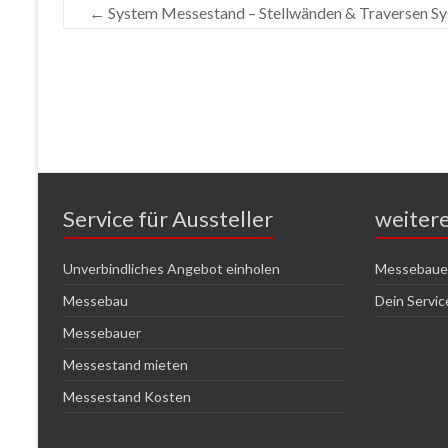
←
System Messestand – Stellwänden & Traversen S
Service für Aussteller
weiter
Unverbindliches Angebot einholen
Messebauer
Messebau
Dein Servi
Messebauer
Messestand mieten
Messestand Kosten