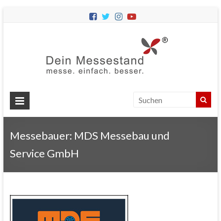
Dein
Messes
Messebau
&
Messestände
für
Ihren
Messebauer: MDS Messebau und
Messeauftritt.
Service GmbH