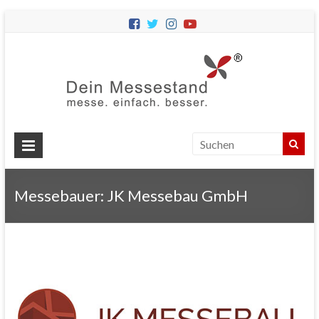
Dein
Messes
Messebau
&
Messestände
für
Ihren
Messebauer: JK Messebau GmbH
Messeauftritt.