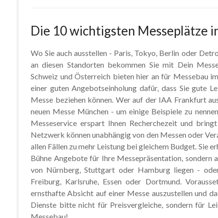
Die 10 wichtigsten Messeplätze i
Wo Sie auch ausstellen - Paris, Tokyo, Berlin oder Det
an diesen Standorten bekommen Sie mit Dein Messes
Schweiz und Österreich bieten hier an für Messebau im
einer guten Angebotseinholung dafür, dass Sie gute L
Messe beziehen können. Wer auf der IAA Frankfurt aus
neuen Messe München - um einige Beispiele zu nennen
Messeservice erspart Ihnen Recherchezeit und bringt
Netzwerk können unabhängig von den Messen oder Verans
allen Fällen zu mehr Leistung bei gleichem Budget. Sie erh
Bühne Angebote für Ihre Messepräsentation, sondern a
von Nürnberg, Stuttgart oder Hamburg liegen - ode
Freiburg, Karlsruhe, Essen oder Dortmund. Vorausse
ernsthafte Absicht auf einer Messe auszustellen und daf
Dienste bitte nicht für Preisvergleiche, sondern für Le
Messebau!