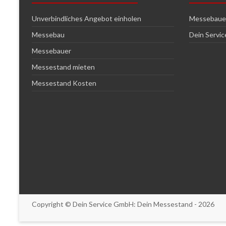
Unverbindliches Angebot einholen
Messebauer
Messebau
Dein Servi
Messebauer
Messestand mieten
Messestand Kosten
Copyright © Dein Service GmbH:
Dein Messestand
- 2026