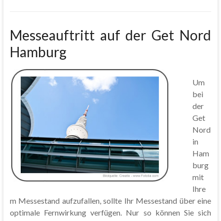
Messeauftritt auf der Get Nord
Hamburg
Um
bei
der
Get
Nord
in
Ham
burg
mit
Ihre
m Messestand aufzufallen, sollte Ihr Messestand über eine
optimale Fernwirkung verfügen. Nur so können Sie sich