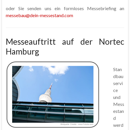
oder Sie senden uns ein formloses Messebriefing an
messebau@dein-messestand.com
Messeauftritt auf der Nortec
Hamburg
Stan
dbau
servi
ce
und
Mess
estan
d
werd