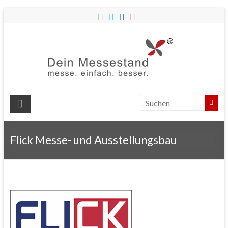
Dein
Messes
Messebau
&
Messestände
für
Ihren
Flick Messe- und Ausstellungsbau
Messeauftritt.