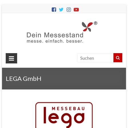
Dein
Messes
Messebau
&
Messestände
für
Ihren
LEGA GmbH
Messeauftritt.