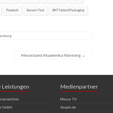
Powtech
Sensor+Test
SMT Hybrid Packaging
ürnberg
Messestand Akademika Nürnberg
→
e Leistungen
Medienpartner
verzeichnis
Messe TV
ce GmbH
doopin.de