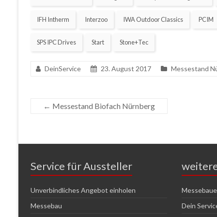
IFH Intherm
Interzoo
IWA Outdoor Classics
PCIM
SPS IPC Drives
Start
Stone+Tec
DeinService
23. August 2017
Messestand N
←
Messestand Biofach Nürnberg
Service für Aussteller
weiter
Unverbindliches Angebot einholen
Messebauer
Messebau
Dein Servi