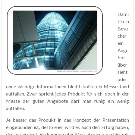
Dami
t kein
Besu
cher
ein
Ange
bot
über
sieht
oder
ohne wichtige Informationen bleibt, sollte ein Messestand
auffallen. Zwar spricht jedes Produkt für sich, doch in der
Masse der guten Angebote darf man ruhig ein wenig
auffallen.
Je besser das Produkt in das Konzept der Präsentation
eingebunden ist, desto eher wird es auch den Erfolg haben,
den es verdient. Ein kompetenter Messebauer kann hier mit