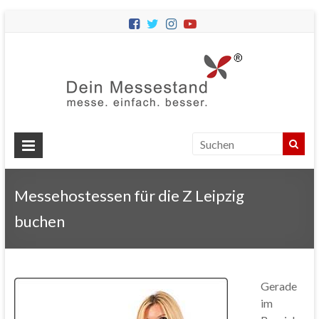
Dein
Messes
Messebau
&
Messestände
für
Ihren
Messehostessen für die Z Leipzig
Messeauftritt.
buchen
Gerade
im