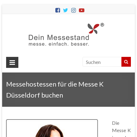
Dein
Messes
Messebau
&
Messestände
für
Ihren
Messehostessen für die Messe K
Messeauftritt.
Düsseldorf buchen
Die
Messe K