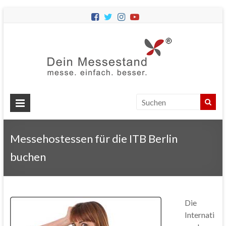
Dein
Messes
Messebau
&
Messestände
für
Ihren
Messehostessen für die ITB Berlin
Messeauftritt.
buchen
Die
Internati